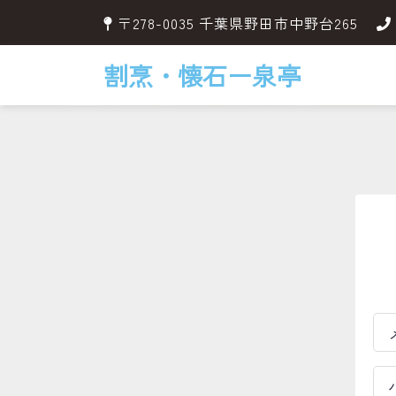
〒278-0035 千葉県野田市中野台265
割烹・懐石ー泉亭