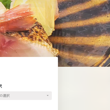
択
の選択