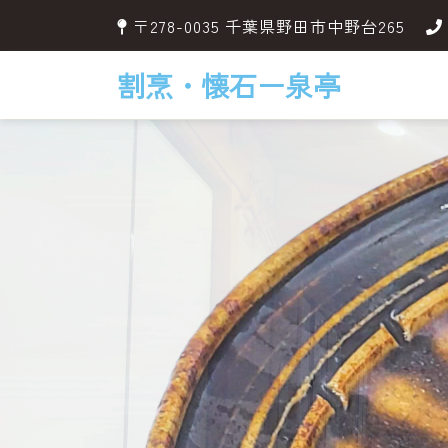
〒278-0035 千葉県野田市中野台265
割烹・懐石ー泉亭