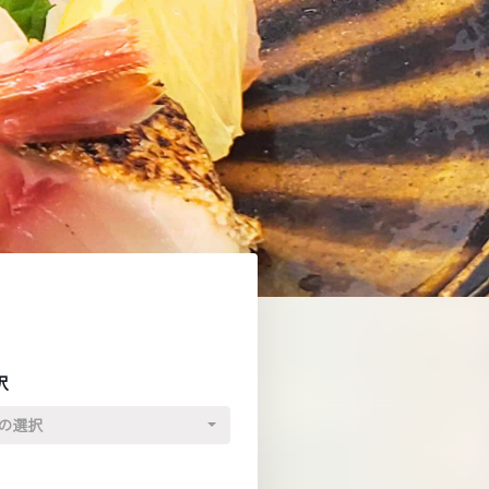
択
の選択