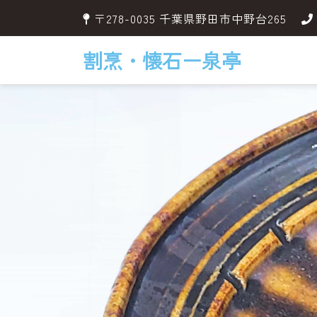
〒278-0035 千葉県野田市中野台265
割烹・懐石ー泉亭