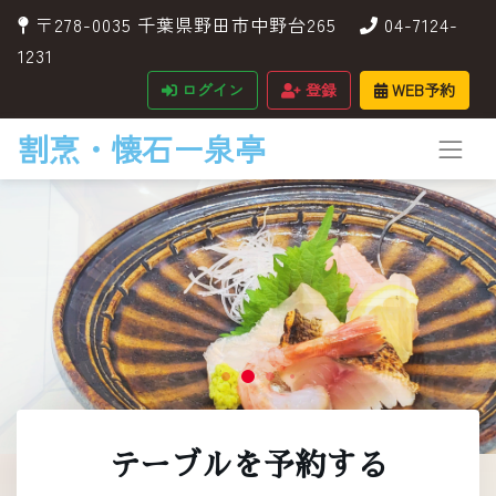
〒278-0035 千葉県野田市中野台265
04-7124-
1231
ログイン
登録
WEB予約
割烹・懐石ー泉亭
テーブルを予約する