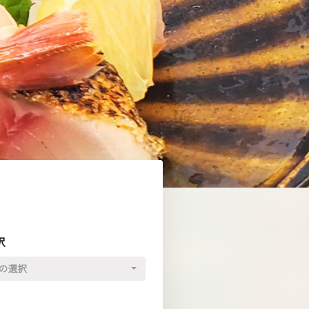
択
の選択