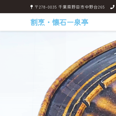
〒278-0035 千葉県野田市中野台265
割烹・懐石ー泉亭