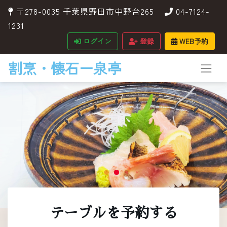
〒278-0035 千葉県野田市中野台265
04-7124-
1231
ログイン
登録
WEB予約
割烹・懐石ー泉亭
テーブルを予約する