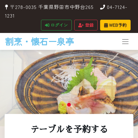
〒278-0035 千葉県野田市中野台265
04-7124-
1231
ログイン
登録
WEB予約
割烹・懐石ー泉亭
テーブルを予約する