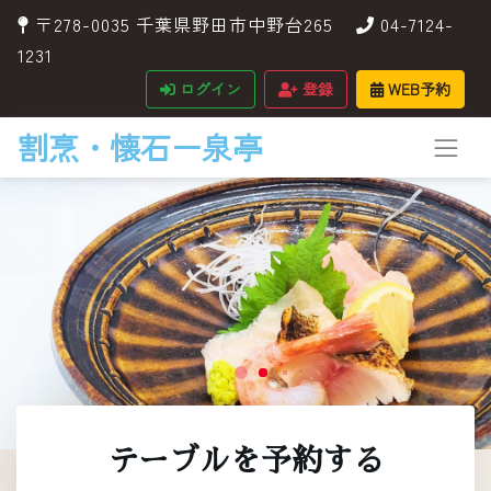
〒278-0035 千葉県野田市中野台265
04-7124-
1231
ログイン
登録
WEB予約
割烹・懐石ー泉亭
テーブルを予約する