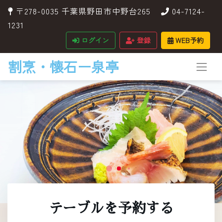
〒278-0035 千葉県野田市中野台265
04-7124-
1231
ログイン
登録
WEB予約
割烹・懐石ー泉亭
テーブルを予約する