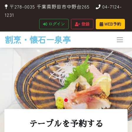
〒278-0035 千葉県野田市中野台265
04-7124-
1231
ログイン
登録
WEB予約
割烹・懐石ー泉亭
テーブルを予約する