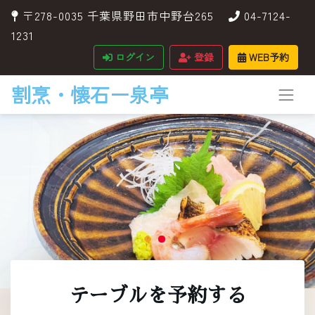
〒278-0035 千葉県野田市中野台265
04-7124-
1231
ログイン
登録
WEB予約
割烹・懐石ー泉亭
テーブルを予約する