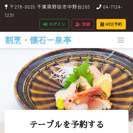
〒278-0035 千葉県野田市中野台265
04-7124-
1231
ログイン
登録
WEB予約
割烹・懐石ー泉亭
テーブルを予約する