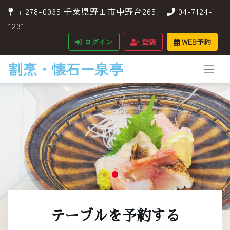
〒278-0035 千葉県野田市中野台265
04-7124-
1231
ログイン
登録
WEB予約
割烹・懐石ー泉亭
テーブルを予約する