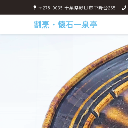
〒278-0035 千葉県野田市中野台265
割烹・懐石ー泉亭