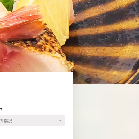
択
の選択