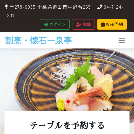
〒278-0035 千葉県野田市中野台265
04-7124-
1231
ログイン
登録
WEB予約
割烹・懐石ー泉亭
テーブルを予約する