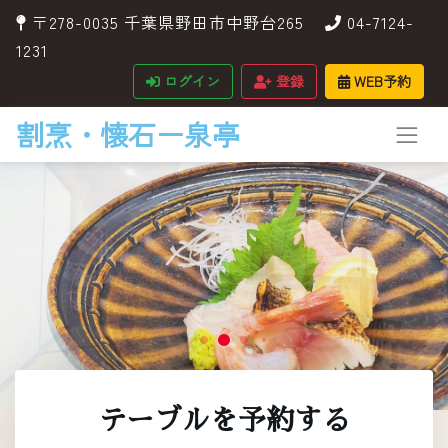
〒278-0035 千葉県野田市中野台265
04-7124-
1231
ログイン
登録
WEB予約
割烹・懐石ー泉亭
テーブルを予約する