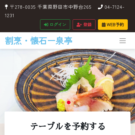
〒278-0035 千葉県野田市中野台265
04-7124-
1231
ログイン
登録
WEB予約
割烹・懐石ー泉亭
テーブルを予約する