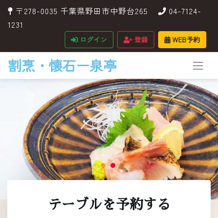
〒278-0035 千葉県野田市中野台265
04-7124-
1231
ログイン
登録
WEB予約
割烹・懐石ー泉亭
テーブルを予約する