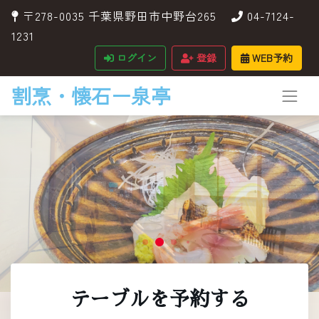
〒278-0035 千葉県野田市中野台265
04-7124-
1231
ログイン
登録
WEB予約
割烹・懐石ー泉亭
テーブルを予約する