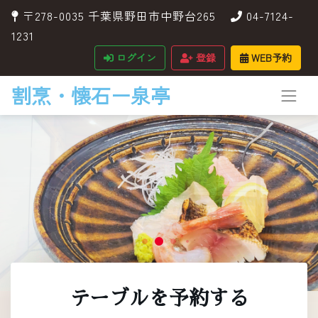
〒278-0035 千葉県野田市中野台265
04-7124-
1231
ログイン
登録
WEB予約
割烹・懐石ー泉亭
テーブルを予約する