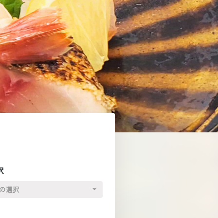
択
の選択