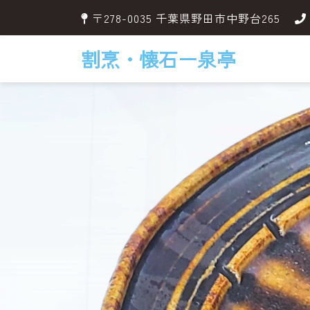
〒278-0035 千葉県野田市中野台265
割烹・懐石ー泉亭