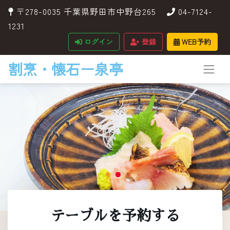
〒278-0035 千葉県野田市中野台265
04-7124-
1231
ログイン
登録
WEB予約
割烹・懐石ー泉亭
テーブルを予約する