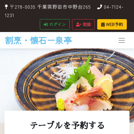
〒278-0035 千葉県野田市中野台265
04-7124-
1231
ログイン
登録
WEB予約
割烹・懐石ー泉亭
テーブルを予約する