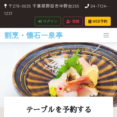
〒278-0035 千葉県野田市中野台265
04-7124-
1231
ログイン
登録
WEB予約
割烹・懐石ー泉亭
テーブルを予約する