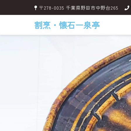
〒278-0035 千葉県野田市中野台265
割烹・懐石ー泉亭