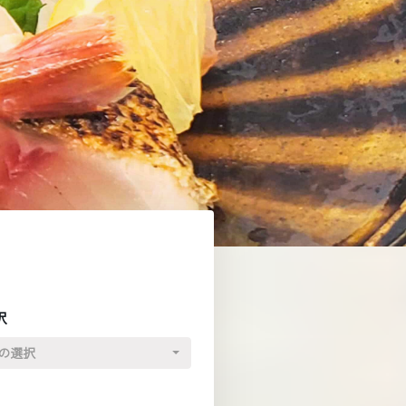
択
の選択