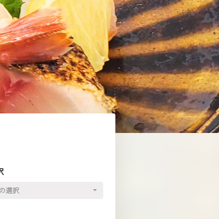
択
の選択