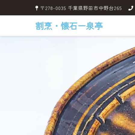
〒278-0035 千葉県野田市中野台265
割烹・懐石ー泉亭