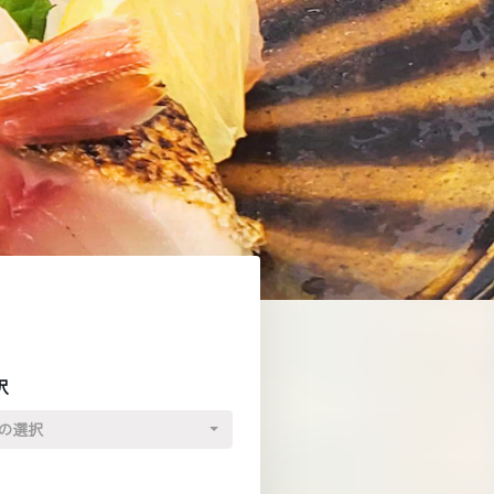
択
の選択