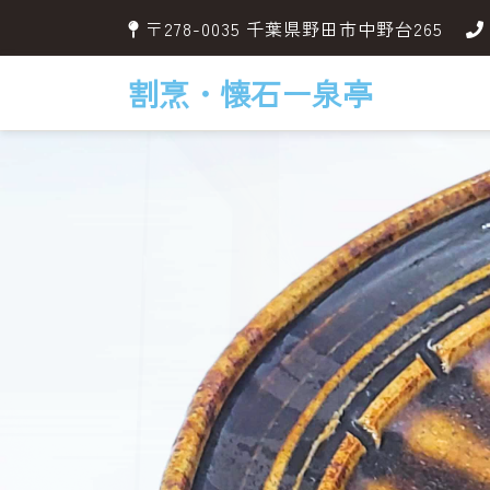
〒278-0035 千葉県野田市中野台265
割烹・懐石ー泉亭