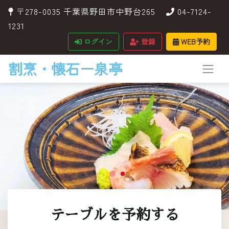
〒278-0035 千葉県野田市中野台265
04-7124-
1231
ログイン
登録
WEB予約
割烹・懐石ー泉亭
テーブルを予約する