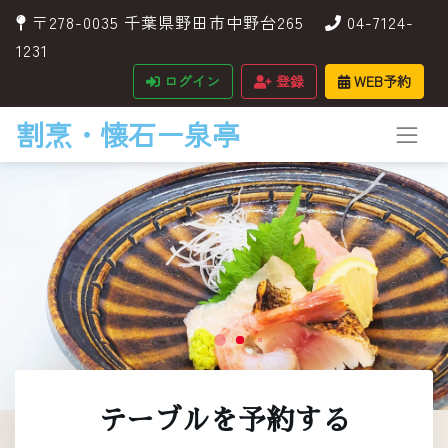
〒278-0035 千葉県野田市中野台265
04-7124-
1231
ログイン
登録
WEB予約
割烹・懐石ー泉亭
テーブルを予約する