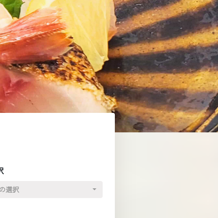
択
の選択