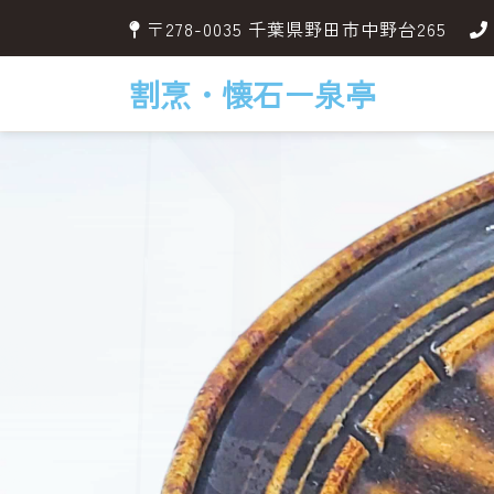
〒278-0035 千葉県野田市中野台265
割烹・懐石ー泉亭