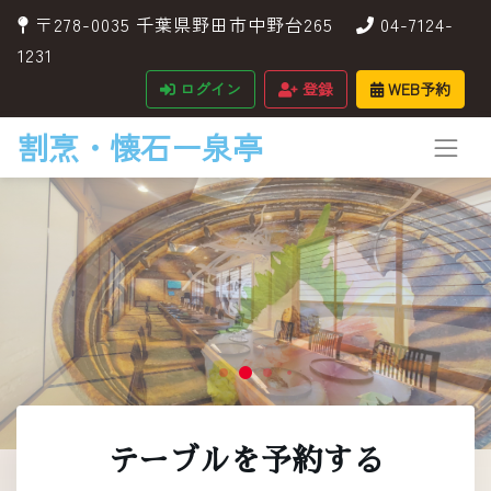
〒278-0035 千葉県野田市中野台265
04-7124-
1231
ログイン
登録
WEB予約
割烹・懐石ー泉亭
テーブルを予約する