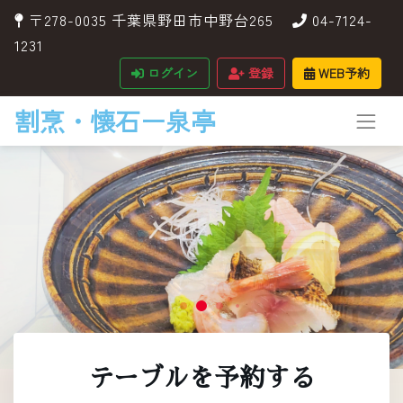
〒278-0035 千葉県野田市中野台265
04-7124-
1231
ログイン
登録
WEB予約
割烹・懐石ー泉亭
テーブルを予約する