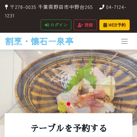
〒278-0035 千葉県野田市中野台265
04-7124-
1231
ログイン
登録
WEB予約
割烹・懐石ー泉亭
テーブルを予約する