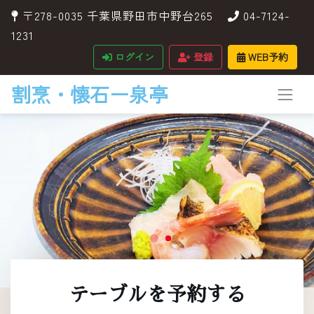
〒278-0035 千葉県野田市中野台265
04-7124-
1231
ログイン
登録
WEB予約
割烹・懐石ー泉亭
テーブルを予約する