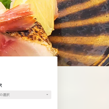
択
の選択