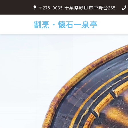
〒278-0035 千葉県野田市中野台265
割烹・懐石ー泉亭