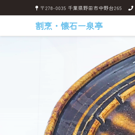
〒278-0035 千葉県野田市中野台265
割烹・懐石ー泉亭