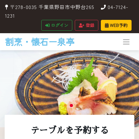
〒278-0035 千葉県野田市中野台265
04-7124-
1231
ログイン
登録
WEB予約
割烹・懐石ー泉亭
テーブルを予約する